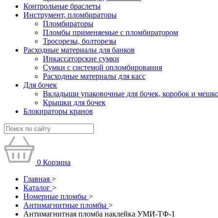
Контрольные браслеты
Инструмент, пломбираторы
Пломбираторы
Пломбы применяемые с пломбиратором
Тросорезы, болторезы
Расходные материалы для банков
Инкассаторские сумки
Сумки с системой опломбирования
Расходные материалы для касс
Для бочек
Вкладыши упаковочные для бочек, коробок и мешк
Крышки для бочек
Блокираторы кранов
0
Корзина
Главная
>
Каталог
>
Номерные пломбы
>
Антимагнитные пломбы
>
Антимагнитная пломба наклейка УМИ-ТФ-1