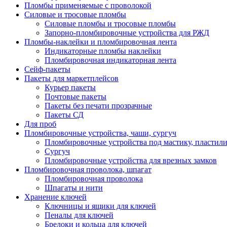
Пломбы применяемые с проволокой
Силовые и тросовые пломбы
Силовые пломбы и тросовые пломбы
Запорно-пломбировочные устройства для РЖД
Пломбы-наклейки и пломбировочная лента
Индикаторные пломбы наклейки
Пломбировочная индикаторная лента
Сейф-пакеты
Пакеты для маркетплейсов
Курьер пакеты
Почтовые пакеты
Пакеты без печати прозрачные
Пакеты СД
Для проб
Пломбировочные устройства, чаши, сургуч
Пломбировочные устройства под мастику, пластил
Сургуч
Пломбировочные устройства для врезных замков
Пломбировочная проволока, шпагат
Пломбировочная проволока
Шпагаты и нити
Хранение ключей
Ключницы и ящики для ключей
Пеналы для ключей
Брелоки и кольца для ключей