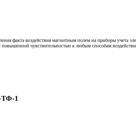
ия факта воздействия магнитным полем на приборы учета элек
овышенной чувствительностью к любым способам воздействия 
-ТФ-1