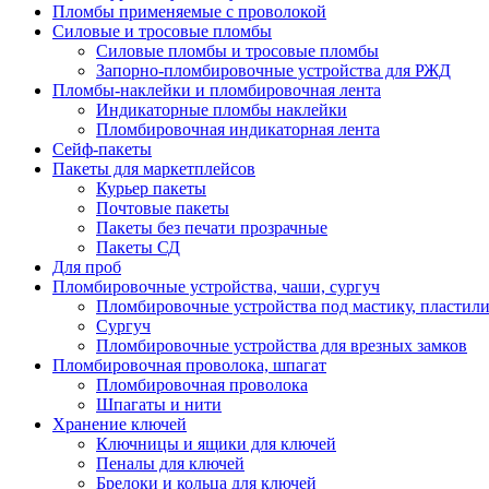
Пломбы применяемые с проволокой
Силовые и тросовые пломбы
Силовые пломбы и тросовые пломбы
Запорно-пломбировочные устройства для РЖД
Пломбы-наклейки и пломбировочная лента
Индикаторные пломбы наклейки
Пломбировочная индикаторная лента
Сейф-пакеты
Пакеты для маркетплейсов
Курьер пакеты
Почтовые пакеты
Пакеты без печати прозрачные
Пакеты СД
Для проб
Пломбировочные устройства, чаши, сургуч
Пломбировочные устройства под мастику, пластил
Сургуч
Пломбировочные устройства для врезных замков
Пломбировочная проволока, шпагат
Пломбировочная проволока
Шпагаты и нити
Хранение ключей
Ключницы и ящики для ключей
Пеналы для ключей
Брелоки и кольца для ключей