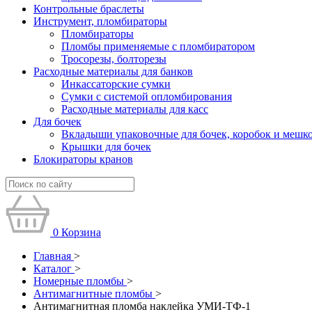
Контрольные браслеты
Инструмент, пломбираторы
Пломбираторы
Пломбы применяемые с пломбиратором
Тросорезы, болторезы
Расходные материалы для банков
Инкассаторские сумки
Сумки с системой опломбирования
Расходные материалы для касс
Для бочек
Вкладыши упаковочные для бочек, коробок и мешк
Крышки для бочек
Блокираторы кранов
0
Корзина
Главная
>
Каталог
>
Номерные пломбы
>
Антимагнитные пломбы
>
Антимагнитная пломба наклейка УМИ-ТФ-1