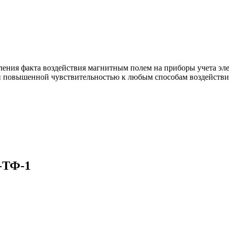
ия факта воздействия магнитным полем на приборы учета элек
овышенной чувствительностью к любым способам воздействия 
-ТФ-1