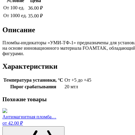
Условие
Цена
От 100 ед.
36.00 ₽
От 1000 ед.
35.00 ₽
Описание
Пломбы-индикаторы «УМИ-ТФ-1» предназначены для установлен
на основе инновационного материала FOAMTAK, обладающий п
фигурами.
Характеристики
Температура установки, °C
От +5 до +45
Порог срабатывания
20 мтл
Похожие товары
Антимагнитная пломба…
от 42.00 ₽